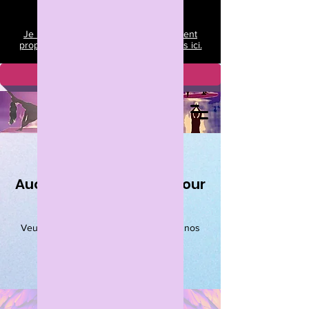
Je m'engage à garantir un établissement
propre et sûr. Consultez mes politiques ici.
Adhérer maintenant
Aucun résultat trouvé pour
votre recherche
Veuillez nous contacter, ou consultez nos
autres services