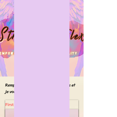
Étirement + Flexibilité
@
roxfit101@gmail.com
Remplissez le formulaire ci-dessous et
je vous contacterai sous peu.
First Name