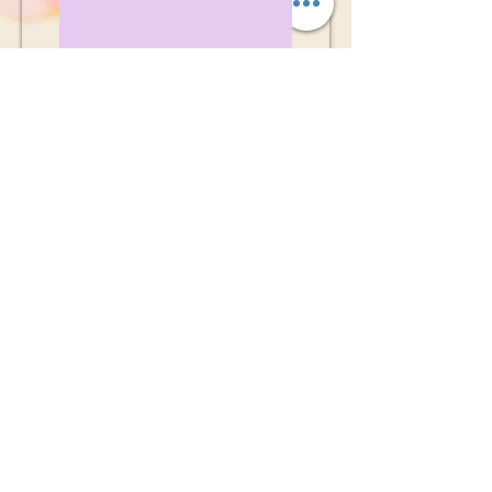
Menu
Maison
Événements
À propos
Installations
Prestations de service
Paquets
Renoncer
Schedule