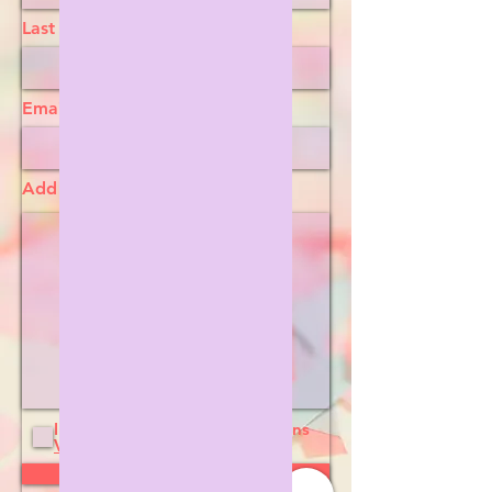
Last Name
Email
Add a message
I agree to the terms & conditions
View terms of use
Submit