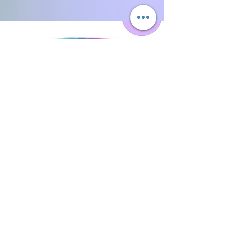
I vantaggi
delle fasce
per glutei: