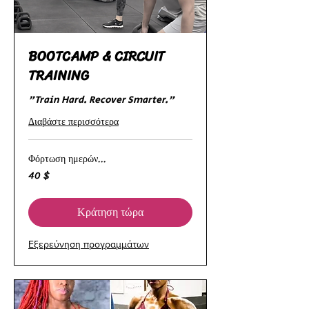
BOOTCAMP & CIRCUIT
TRAINING
"Train Hard. Recover Smarter."
Διαβάστε περισσότερα
Φόρτωση ημερών...
40 $
40
δολάρια
ΗΠΑ
Κράτηση τώρα
Εξερεύνηση προγραμμάτων