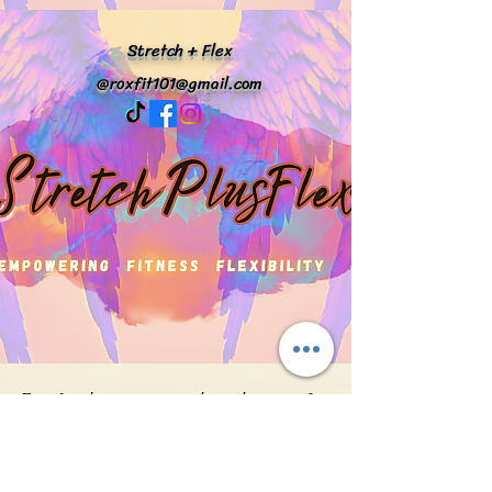
Stretch + Flex
@
roxfit101@gmail.com
Συμπληρώστε την παρακάτω φόρμα και θα
επικοινωνήσω σύντομα.
First Name