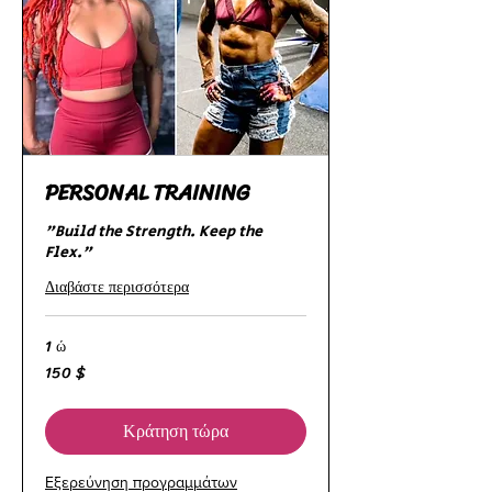
PERSONAL TRAINING
"Build the Strength. Keep the
Flex."
Διαβάστε περισσότερα
1 ώ
150 $
150
δολάρια
ΗΠΑ
Κράτηση τώρα
Εξερεύνηση προγραμμάτων